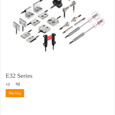
E32 Series
1
₫
0
₫
Mua hàng