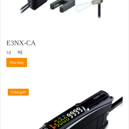
E3NX-CA
1
₫
0
₫
Mua hàng
Giảm giá!