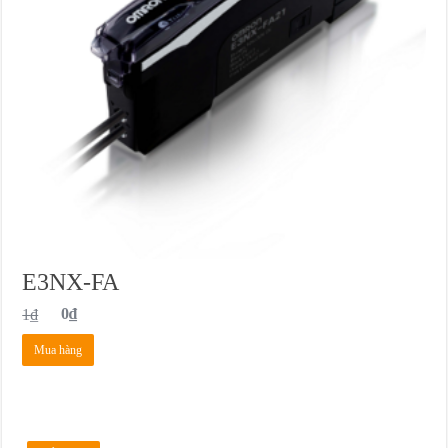
E3NX-FA
1
₫
0
₫
Mua hàng