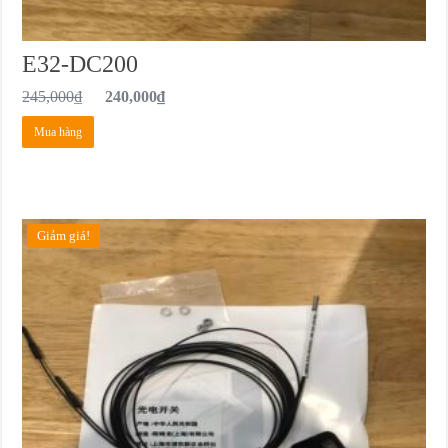
E32-DC200
245,000
₫
240,000
₫
Mua hàng
Giảm giá!