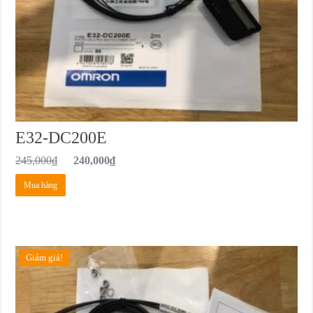
E32-DC200E
245,000
₫
240,000
₫
Mua hàng
Giảm giá!