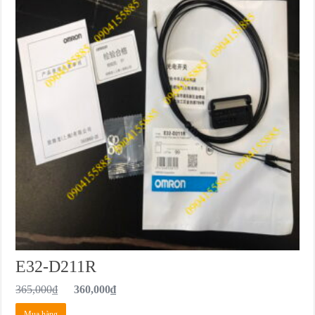
E32-D211R
365,000
₫
360,000
₫
Mua hàng