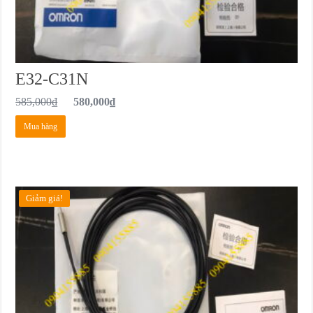
E32-C31N
585,000
₫
580,000
₫
Mua hàng
Giảm giá!