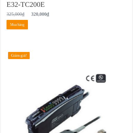
E32-TC200E
325,000
₫
320,000
₫
Mua hàng
Giảm giá!