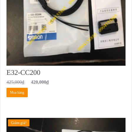
E32-CC200
425,000
₫
420,000
₫
Mua hàng
Giảm giá!