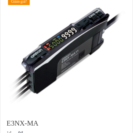
Giảm giá!
E3NX-MA
1
₫
0
₫